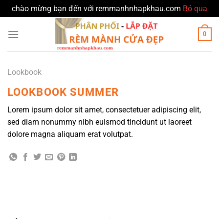
chào mừng bạn đến với remmanhnhapkhau.com
Bỏ qua
Bỏ
0
qua
nội
dung
Lookbook
LOOKBOOK SUMMER
Lorem ipsum dolor sit amet, consectetuer adipiscing elit,
sed diam nonummy nibh euismod tincidunt ut laoreet
dolore magna aliquam erat volutpat.