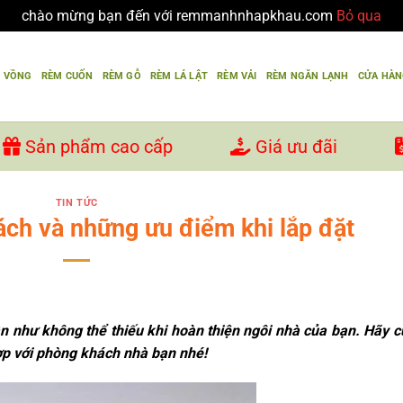
chào mừng bạn đến với remmanhnhapkhau.com
Bỏ qua
U VỒNG
RÈM CUỐN
RÈM GỖ
RÈM LÁ LẬT
RÈM VẢI
RÈM NGĂN LẠNH
CỬA HÀ
Sản phẩm cao cấp
Giá ưu đãi
TIN TỨC
ch và những ưu điểm khi lắp đặt
 như không thể thiếu khi hoàn thiện ngôi nhà của bạn. Hãy 
p với phòng khách nhà bạn nhé!