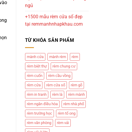
 vào
ngủ
+1500 mẫu rèm cửa sổ đẹp
rong
tại remmanhnhapkhau.com
chọn
TỪ KHÓA SẢN PHẨM
mành cửa
mành rèm
rèm
rèm biệt thự
rèm chung cư
rèm cuốn
rèm cầu vồng
rèm cửa
rèm cửa sổ
rèm gỗ
rèm in tranh
rèm lá
rèm mành
rèm ngăn điều hòa
rèm nhà phố
rèm trường học
rèm tổ ong
rèm văn phòng
rèm vải