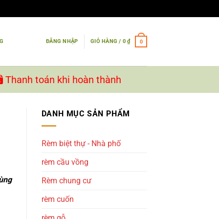
NG
ĐĂNG NHẬP
GIỎ HÀNG /
0
₫
0
Thanh toán khi hoàn thành
DANH MỤC SẢN PHẨM
Rèm biệt thự - Nhà phố
rèm cầu vồng
cùng
Rèm chung cư
rèm cuốn
rèm gỗ