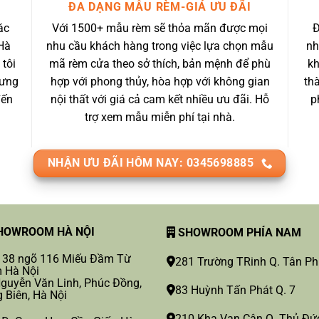
ĐA DẠNG MẪU RÈM-GIÁ ƯU ĐÃI
ác
Với 1500+ mẫu rèm sẽ thỏa mãn được mọi
Đ
Hà
nhu cầu khách hàng trong việc lựa chọn mẫu
nh
 tôi
mã rèm cửa theo sở thích, bản mệnh để phù
kh
 ưng
hợp với phong thủy, hòa hợp với không gian
th
đến
nội thất với giá cả cam kết nhiều ưu đãi. Hỗ
p
trợ xem mẫu miễn phí tại nhà.
NHẬN ƯU ĐÃI HÔM NAY: 0345698885
OWROOM HÀ NỘI
SHOWROOM PHÍA NAM
 38 ngõ 116 Miếu Đầm Từ
281 Trường TRinh Q. Tân P
 Hà Nội
guyễn Văn Linh, Phúc Đồng,
83 Huỳnh Tấn Phát Q. 7
 Biên, Hà Nội
210 Kha Vạn Cân Q. Thủ Đứ