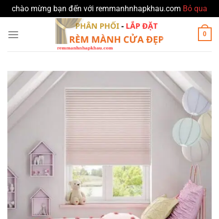
chào mừng bạn đến với remmanhnhapkhau.com
Bỏ qua
Bỏ
0
qua
nội
dung