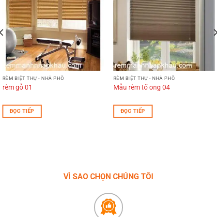
RÈM BIỆT THỰ - NHÀ PHỐ
RÈM BIỆT THỰ - NHÀ PHỐ
rèm gỗ 01
Mẫu rèm tổ ong 04
ĐỌC TIẾP
ĐỌC TIẾP
VÌ SAO CHỌN CHÚNG TÔI