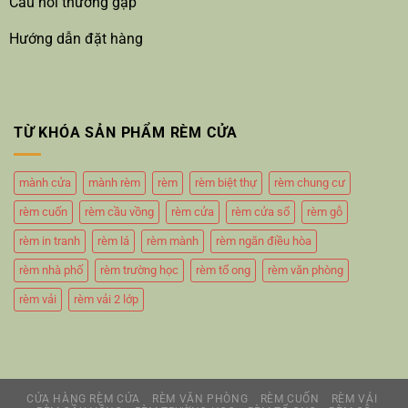
Câu hỏi thường gặp
Hướng dẫn đặt hàng
TỪ KHÓA SẢN PHẨM RÈM CỬA
mành cửa
mành rèm
rèm
rèm biệt thự
rèm chung cư
rèm cuốn
rèm cầu vồng
rèm cửa
rèm cửa sổ
rèm gỗ
rèm in tranh
rèm lá
rèm mành
rèm ngăn điều hòa
rèm nhà phố
rèm trường học
rèm tổ ong
rèm văn phòng
rèm vải
rèm vải 2 lớp
CỬA HÀNG RÈM CỬA
RÈM VĂN PHÒNG
RÈM CUỐN
RÈM VẢI