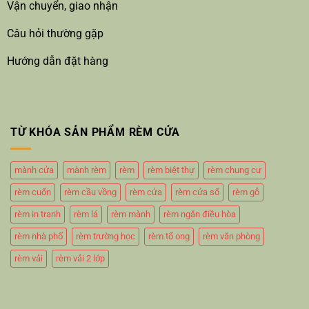
Vận chuyển, giao nhận
Câu hỏi thường gặp
Hướng dẫn đặt hàng
TỪ KHÓA SẢN PHẨM RÈM CỬA
mành cửa
mành rèm
rèm
rèm biệt thự
rèm chung cư
rèm cuốn
rèm cầu vồng
rèm cửa
rèm cửa sổ
rèm gỗ
rèm in tranh
rèm lá
rèm mành
rèm ngăn điều hòa
rèm nhà phố
rèm trường học
rèm tổ ong
rèm văn phòng
rèm vải
rèm vải 2 lớp