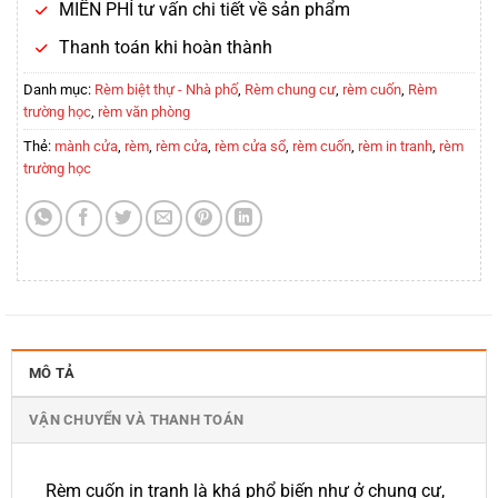
MIỄN PHÍ tư vấn chi tiết về sản phẩm
Thanh toán khi hoàn thành
Danh mục:
Rèm biệt thự - Nhà phố
,
Rèm chung cư
,
rèm cuốn
,
Rèm
trường học
,
rèm văn phòng
Thẻ:
mành cửa
,
rèm
,
rèm cửa
,
rèm cửa sổ
,
rèm cuốn
,
rèm in tranh
,
rèm
trường học
MÔ TẢ
VẬN CHUYỂN VÀ THANH TOÁN
Rèm cuốn in tranh là khá phổ biến như ở chung cư,