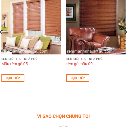
RÈM BIỆT THỰ - NHÀ PHỐ
RÈM BIỆT THỰ - NHÀ PHỐ
Mẫu rèm gỗ 05
rèm gỗ mẫu 09
ĐỌC TIẾP
ĐỌC TIẾP
VÌ SAO CHỌN CHÚNG TÔI