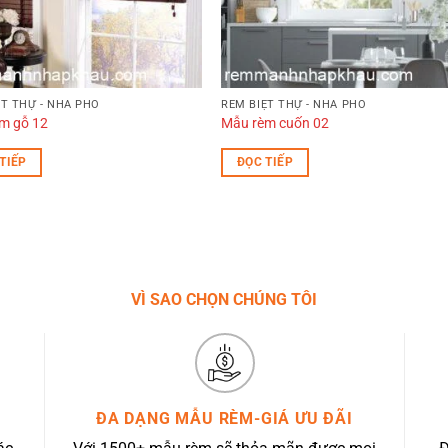
ỆT THỰ - NHÀ PHỐ
RÈM BIỆT THỰ - NHÀ PHỐ
m gỗ 12
Mẫu rèm cuốn 02
TIẾP
ĐỌC TIẾP
VÌ SAO CHỌN CHÚNG TÔI
ĐA DẠNG MẪU RÈM-GIÁ ƯU ĐÃI