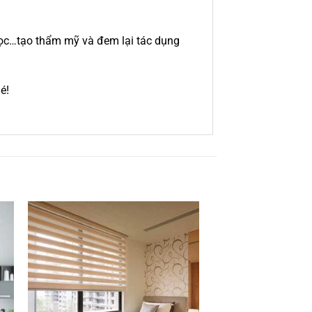
học…tạo thẩm mỹ và đem lại tác dụng
é!