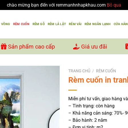
chào mừng bạn đến với remmanhnhapkhau.com
Bỏ qua
U VỒNG
RÈM CUỐN
RÈM GỖ
RÈM LÁ LẬT
RÈM VẢI
RÈM NGĂN LẠNH
CỬA HÀ
Sản phẩm cao cấp
Giá ưu đãi
TRANG CHỦ
/
RÈM CUỐN
Rèm cuốn in tran
Miễn phí tư vấn, giao hàng và
– Tình trạng: còn hàng
– Khả năng cản sáng: 70%- 
– Bảo hành: 2 năm
– Đơn vị tính: m2