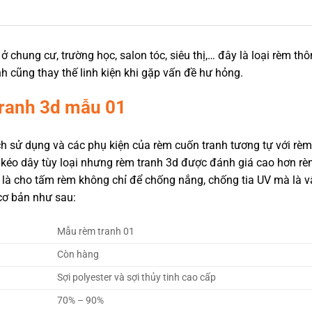
ở chung cư, trường học, salon tóc, siêu thị,… đây là loại rèm t
h cũng thay thế linh kiện khi gặp vấn đề hư hỏng.
tranh 3d mẫu 01
ách sử dụng và các phụ kiện của rèm cuốn tranh tương tự với r
 kéo dây tùy loại nhưng rèm tranh 3d được đánh giá cao hơn rèm
 là cho tấm rèm không chỉ để chống nắng, chống tia UV mà là vậ
cơ bản như sau:
Mẫu rèm tranh 01
Còn hàng
Sợi polyester và sợi thủy tinh cao cấp
70% – 90%