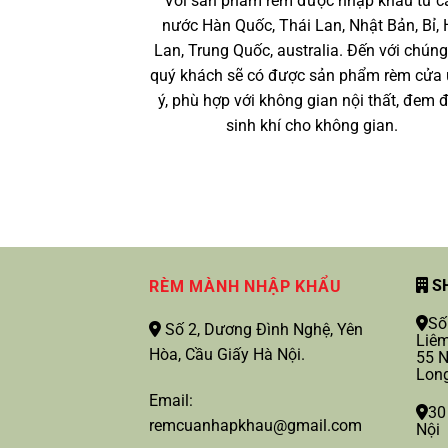
Với sản phẩm rèm được nhập khẩu từ c
nước Hàn Quốc, Thái Lan, Nhật Bản, Bỉ, 
Lan, Trung Quốc, australia. Đến với chúng
quý khách sẽ có được sản phẩm rèm cửa
ý, phù hợp với không gian nội thất, đem 
sinh khí cho không gian.
SH
RÈM MÀNH NHẬP KHẨU
Số
Số 2, Dương Đình Nghệ, Yên
Liêm
Hòa, Cầu Giấy Hà Nội.
55 N
Long
Email:
30
remcuanhapkhau@gmail.com
Nội