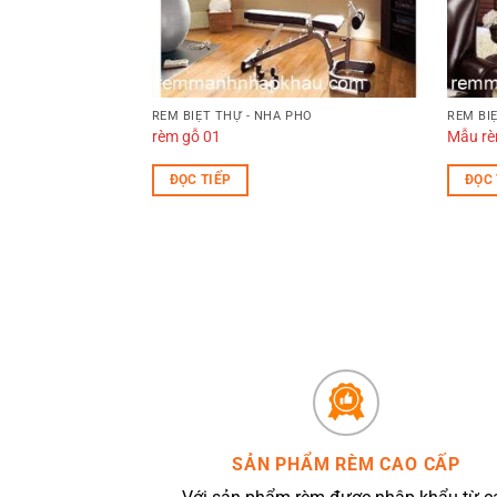
PHỐ
RÈM BIỆT THỰ - NHÀ PHỐ
RÈM BI
g
rèm gỗ 01
Mẫu rè
ĐỌC TIẾP
ĐỌC 
SẢN PHẨM RÈM CAO CẤP