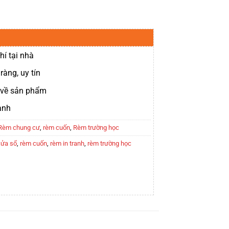
hí tại nhà
ràng, uy tín
t về sản phẩm
ành
Rèm chung cư
,
rèm cuốn
,
Rèm trường học
cửa sổ
,
rèm cuốn
,
rèm in tranh
,
rèm trường học