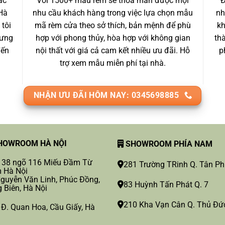
ác
Với 1500+ mẫu rèm sẽ thỏa mãn được mọi
Đ
Hà
nhu cầu khách hàng trong việc lựa chọn mẫu
nh
 tôi
mã rèm cửa theo sở thích, bản mệnh để phù
kh
 ưng
hợp với phong thủy, hòa hợp với không gian
th
đến
nội thất với giá cả cam kết nhiều ưu đãi. Hỗ
p
trợ xem mẫu miễn phí tại nhà.
NHẬN ƯU ĐÃI HÔM NAY: 0345698885
OWROOM HÀ NỘI
SHOWROOM PHÍA NAM
 38 ngõ 116 Miếu Đầm Từ
281 Trường TRinh Q. Tân P
 Hà Nội
guyễn Văn Linh, Phúc Đồng,
83 Huỳnh Tấn Phát Q. 7
 Biên, Hà Nội
210 Kha Vạn Cân Q. Thủ Đứ
 Đ. Quan Hoa, Cầu Giấy, Hà