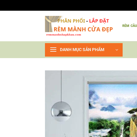
Bỏ
qua
RÈM CẦ
nội
dung
DANH MỤC SẢN PHẨM