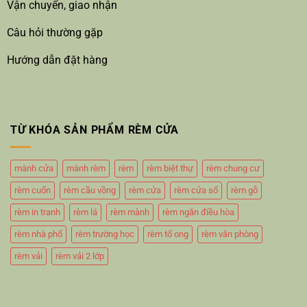
Vận chuyển, giao nhận
Câu hỏi thường gặp
Hướng dẫn đặt hàng
TỪ KHÓA SẢN PHẨM RÈM CỬA
mành cửa
mành rèm
rèm
rèm biệt thự
rèm chung cư
rèm cuốn
rèm cầu vồng
rèm cửa
rèm cửa sổ
rèm gỗ
rèm in tranh
rèm lá
rèm mành
rèm ngăn điều hòa
rèm nhà phố
rèm trường học
rèm tổ ong
rèm văn phòng
rèm vải
rèm vải 2 lớp