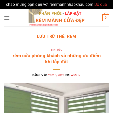
chào mừng bạn đến với remmanhnhapkhau.com
Bỏ qua
Bỏ
0
qua
nội
dung
LƯU TRỮ THẺ:
RÈM
TIN TỨC
rèm cửa phòng khách và những ưu điểm
khi lắp đặt
ĐĂNG VÀO
28/10/2023
BỞI
ADMIN