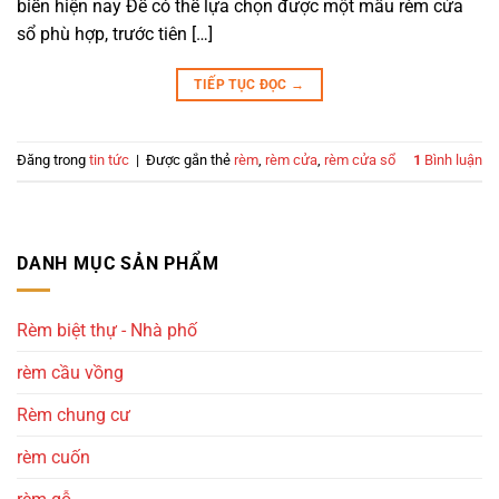
biến hiện nay Để có thể lựa chọn được một mẫu rèm cửa
sổ phù hợp, trước tiên […]
TIẾP TỤC ĐỌC
→
Đăng trong
tin tức
|
Được gắn thẻ
rèm
,
rèm cửa
,
rèm cửa sổ
1
Bình luận
DANH MỤC SẢN PHẨM
Rèm biệt thự - Nhà phố
rèm cầu vồng
Rèm chung cư
rèm cuốn