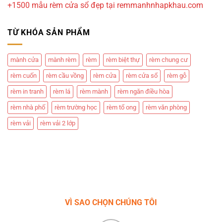
+1500 mẫu rèm cửa sổ đẹp tại remmanhnhapkhau.com
TỪ KHÓA SẢN PHẨM
mành cửa
mành rèm
rèm
rèm biệt thự
rèm chung cư
rèm cuốn
rèm cầu vồng
rèm cửa
rèm cửa sổ
rèm gỗ
rèm in tranh
rèm lá
rèm mành
rèm ngăn điều hòa
rèm nhà phố
rèm trường học
rèm tổ ong
rèm văn phòng
rèm vải
rèm vải 2 lớp
VÌ SAO CHỌN CHÚNG TÔI