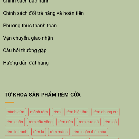
Chính sách bảo hành
Chính sách đổi trả hàng và hoàn tiền
Phương thức thanh toán
Vận chuyển, giao nhận
Câu hỏi thường gặp
Hướng dẫn đặt hàng
TỪ KHÓA SẢN PHẨM RÈM CỬA
mành cửa
mành rèm
rèm
rèm biệt thự
rèm chung cư
rèm cuốn
rèm cầu vồng
rèm cửa
rèm cửa sổ
rèm gỗ
rèm in tranh
rèm lá
rèm mành
rèm ngăn điều hòa