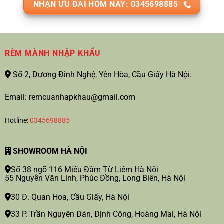
NHẬN ƯU ĐÃI HÔM NAY: 0345698885
RÈM MÀNH NHẬP KHẨU
Số 2, Dương Đình Nghệ, Yên Hòa, Cầu Giấy Hà Nội.
Email: remcuanhapkhau@gmail.com
Hotline:
0345698885
SHOWROOM HÀ NỘI
Số 38 ngõ 116 Miếu Đầm Từ Liêm Hà Nội
55 Nguyễn Văn Linh, Phúc Đồng, Long Biên, Hà Nội
30 Đ. Quan Hoa, Cầu Giấy, Hà Nội
33 P. Trần Nguyên Đán, Định Công, Hoàng Mai, Hà Nội