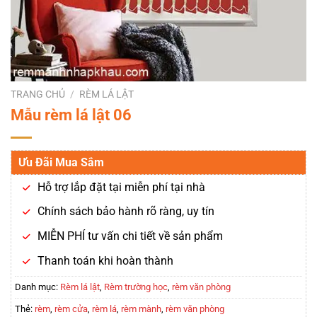
TRANG CHỦ
/
RÈM LÁ LẬT
Mẫu rèm lá lật 06
Ưu Đãi Mua Sắm
Hỗ trợ lắp đặt tại miễn phí tại nhà
Chính sách bảo hành rõ ràng, uy tín
MIỄN PHÍ tư vấn chi tiết về sản phẩm
Thanh toán khi hoàn thành
Danh mục:
Rèm lá lật
,
Rèm trường học
,
rèm văn phòng
Thẻ:
rèm
,
rèm cửa
,
rèm lá
,
rèm mành
,
rèm văn phòng