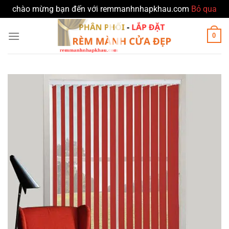
chào mừng bạn đến với remmanhnhapkhau.com
Bỏ qua
Bỏ
0
qua
nội
dung