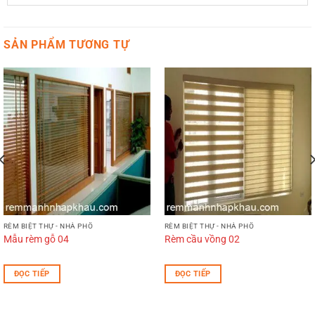
SẢN PHẨM TƯƠNG TỰ
RÈM BIỆT THỰ - NHÀ PHỐ
RÈM BIỆT THỰ - NHÀ PHỐ
Mẫu rèm gỗ 04
Rèm cầu vồng 02
ĐỌC TIẾP
ĐỌC TIẾP