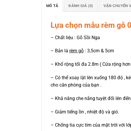
MÔ TẢ
ĐÁNH GIÁ (0)
VẬN CHUYỂN 
Lựa chọn mẫu rèm gỗ 
– Chất liệu : Gỗ Sồi Nga
– Bản lá
rèm gỗ
: 3,5cm & 5cm
– Khổ rộng tối đa 2.8m ( Cửa rộng hơn 
– Có thể xoay lật lên xuống 180 độ , k
cho căn phòng của bạn .
– Khả năng che nắng tuyệt đối lên đến
– Giảm tiếng ồn , nhiệt độ và gió.
– Chống tia cực tím của mặt trời với l