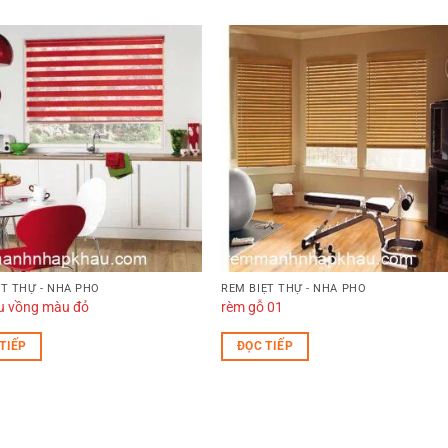
ỆT THỰ - NHÀ PHỐ
RÈM BIỆT THỰ - NHÀ PHỐ
u vồng màu đỏ
rèm gỗ 01
TIẾP
ĐỌC TIẾP