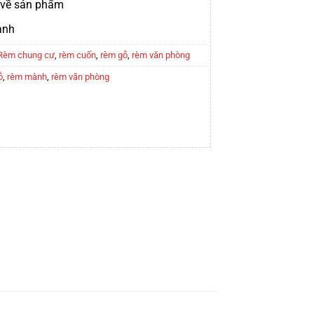
t về sản phẩm
ành
Rèm chung cư
,
rèm cuốn
,
rèm gỗ
,
rèm văn phòng
ỗ
,
rèm mành
,
rèm văn phòng