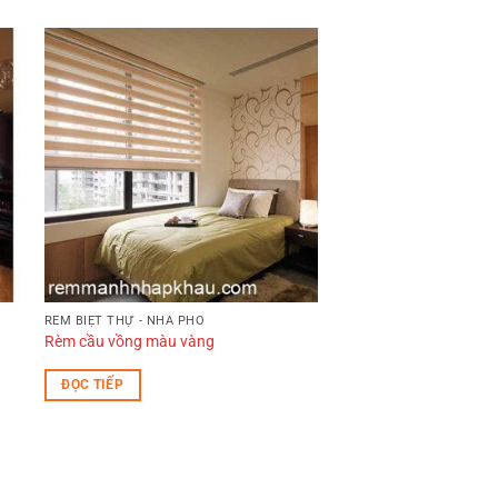
RÈM BIỆT THỰ - NHÀ PHỐ
Rèm cầu vồng màu vàng
ĐỌC TIẾP