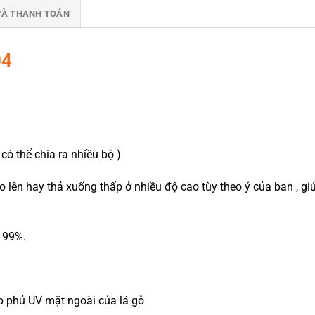
VÀ THANH TOÁN
04
có thể chia ra nhiều bộ )
éo lên hay thả xuống thấp ở nhiều độ cao tùy theo ý của ban , 
 99%.
ớp phủ UV mặt ngoài của lá gỗ