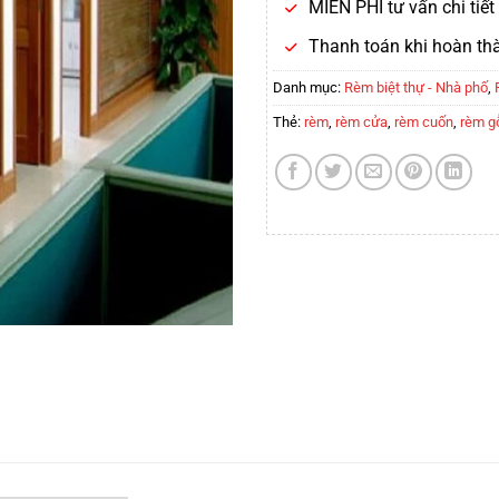
MIỄN PHÍ tư vấn chi tiế
Thanh toán khi hoàn th
Danh mục:
Rèm biệt thự - Nhà phố
,
Thẻ:
rèm
,
rèm cửa
,
rèm cuốn
,
rèm g