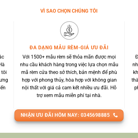
VÌ SAO CHỌN CHÚNG TÔI
ĐA DẠNG MẪU RÈM-GIÁ ƯU ĐÃI
ác
Với 1500+ mẫu rèm sẽ thỏa mãn được mọi
Đ
Hà
nhu cầu khách hàng trong việc lựa chọn mẫu
nh
 tôi
mã rèm cửa theo sở thích, bản mệnh để phù
kh
 ưng
hợp với phong thủy, hòa hợp với không gian
th
đến
nội thất với giá cả cam kết nhiều ưu đãi. Hỗ
p
trợ xem mẫu miễn phí tại nhà.
NHẬN ƯU ĐÃI HÔM NAY: 0345698885