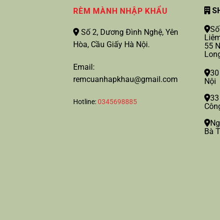
SH
RÈM MÀNH NHẬP KHẨU
Số
Số 2, Dương Đình Nghệ, Yên
Liêm
Hòa, Cầu Giấy Hà Nội.
55 N
Long
Email:
30
remcuanhapkhau@gmail.com
Nội
33
Hotline:
0345698885
Công
Ng
Bà T