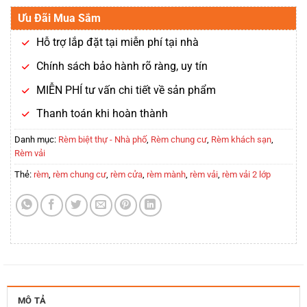
Ưu Đãi Mua Sắm
Hỗ trợ lắp đặt tại miễn phí tại nhà
Chính sách bảo hành rõ ràng, uy tín
MIỄN PHÍ tư vấn chi tiết về sản phẩm
Thanh toán khi hoàn thành
Danh mục:
Rèm biệt thự - Nhà phố
,
Rèm chung cư
,
Rèm khách sạn
,
Rèm vải
Thẻ:
rèm
,
rèm chung cư
,
rèm cửa
,
rèm mành
,
rèm vải
,
rèm vải 2 lớp
MÔ TẢ