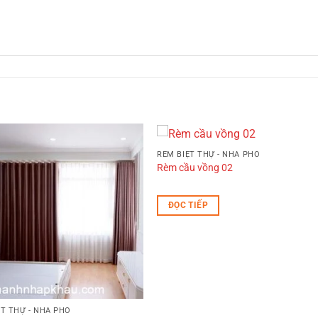
RÈM BIỆT THỰ - NHÀ PHỐ
Rèm cầu vồng 02
ĐỌC TIẾP
ỆT THỰ - NHÀ PHỐ