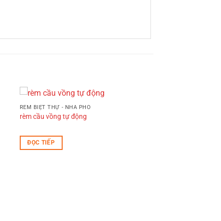
RÈM BIỆT THỰ - NHÀ PHỐ
rèm cầu vồng tự động
ĐỌC TIẾP