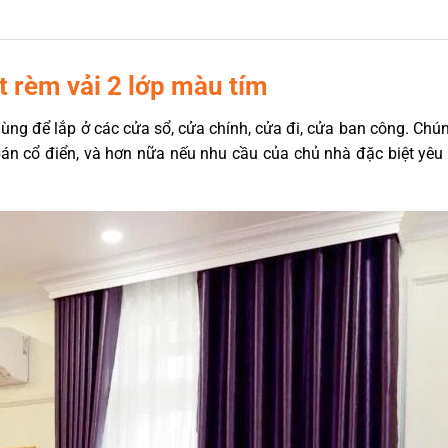
ặt rèm vải 2 lớp màu tím
ùng để lắp ở các cửa sổ, cửa chính, cửa đi, cửa ban công. Chú
n cổ điển, và hơn nữa nếu nhu cầu của chủ nhà đặc biệt yêu th