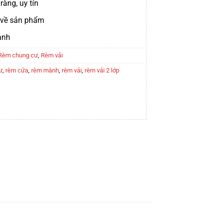
ràng, uy tín
t về sản phẩm
ành
Rèm chung cư
,
Rèm vải
ư
,
rèm cửa
,
rèm mành
,
rèm vải
,
rèm vải 2 lớp