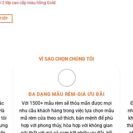
i 2 lớp cao cấp màu hồng Gold
TIẾP
VÌ SAO CHỌN CHÚNG TÔI
ĐA DẠNG MẪU RÈM-GIÁ ƯU ĐÃI
ác
Với 1500+ mẫu rèm sẽ thỏa mãn được mọi
Đ
Hà
nhu cầu khách hàng trong việc lựa chọn mẫu
nh
 tôi
mã rèm cửa theo sở thích, bản mệnh để phù
kh
 ưng
hợp với phong thủy, hòa hợp với không gian
th
đến
nội thất với giá cả cam kết nhiều ưu đãi. Hỗ
p