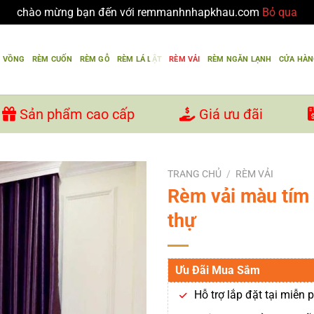
chào mừng bạn đến với remmanhnhapkhau.com
Bỏ qua
U VỒNG
RÈM CUỐN
RÈM GỖ
RÈM LÁ LẬT
RÈM VẢI
RÈM NGĂN LẠNH
CỬA HÀ
Sản phẩm cao cấp
Giá ưu đãi
TRANG CHỦ
/
RÈM VẢI
Rèm vải màu tím 
thự
Ưu Đãi Mua Sắm
Hỗ trợ lắp đặt tại miễn p