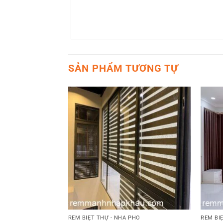
SẢN PHẨM TƯƠNG TỰ
PHỐ
4
RÈM BIỆT THỰ - NHÀ PHỐ
RÈM BI