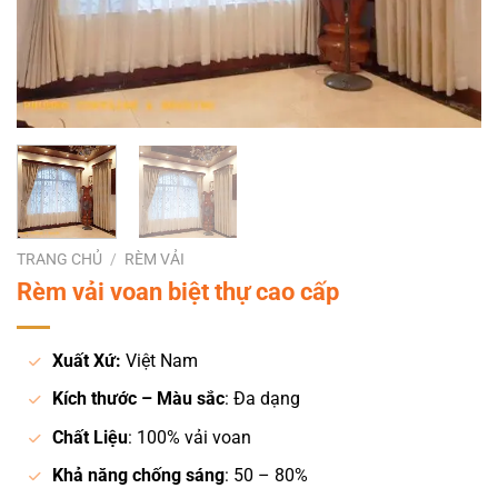
TRANG CHỦ
/
RÈM VẢI
Rèm vải voan biệt thự cao cấp
Xuất Xứ:
Việt Nam
Kích thước – Màu sắc
: Đa dạng
Chất Liệu
: 100% vải voan
Khả năng chống sáng
: 50 – 80%