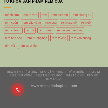
TỪ KHÓA SẢN PHẨM RÈM CỬA
mành cửa
mành rèm
rèm
rèm biệt thự
rèm chung cư
rèm cuốn
rèm cầu vồng
rèm cửa
rèm cửa sổ
rèm gỗ
rèm in tranh
rèm lá
rèm mành
rèm ngăn điều hòa
rèm nhà phố
rèm trường học
rèm tổ ong
rèm văn phòng
rèm vải
rèm vải 2 lớp
CỬA HÀNG RÈM CỬA
RÈM VĂN PHÒNG
RÈM CUỐN
RÈM VẢI
RÈM CẦU VỒNG
RÈM TRƯỜNG HỌC
RÈM TỔ ONG
RÈM GỖ
RÈM LÁ LẬT
www.remmanhnhapkhau.com