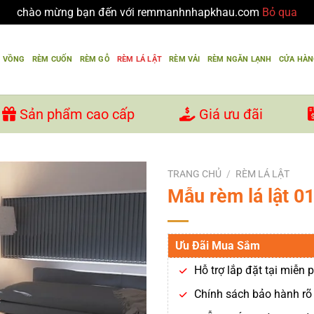
chào mừng bạn đến với remmanhnhapkhau.com
Bỏ qua
U VỒNG
RÈM CUỐN
RÈM GỖ
RÈM LÁ LẬT
RÈM VẢI
RÈM NGĂN LẠNH
CỬA HÀ
Sản phẩm cao cấp
Giá ưu đãi
TRANG CHỦ
/
RÈM LÁ LẬT
Mẫu rèm lá lật 0
Ưu Đãi Mua Sắm
Hỗ trợ lắp đặt tại miễn p
Chính sách bảo hành rõ 