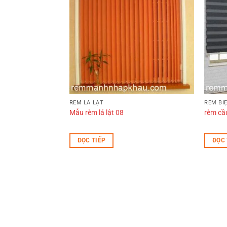
PHỐ
RÈM LÁ LẬT
RÈM BI
n hiện đại với màn
Mẫu rèm lá lật 08
rèm cầ
ĐỌC TIẾP
ĐỌC 