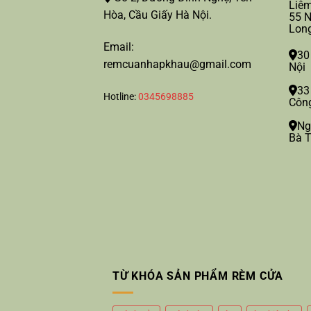
Liêm
Hòa, Cầu Giấy Hà Nội.
55 N
Long
Email:
30
remcuanhapkhau@gmail.com
Nội
33
Hotline:
0345698885
Công
Ng
Bà T
TỪ KHÓA SẢN PHẨM RÈM CỬA