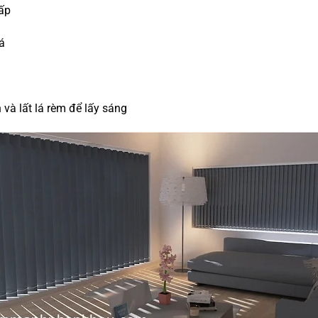
cấp
á
và lất lá rèm để lấy sáng