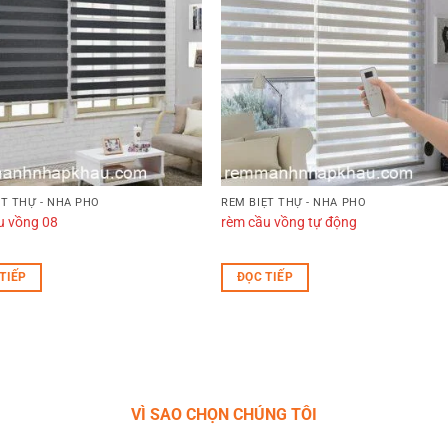
ỆT THỰ - NHÀ PHỐ
RÈM BIỆT THỰ - NHÀ PHỐ
u vồng 08
rèm cầu vồng tự động
TIẾP
ĐỌC TIẾP
VÌ SAO CHỌN CHÚNG TÔI