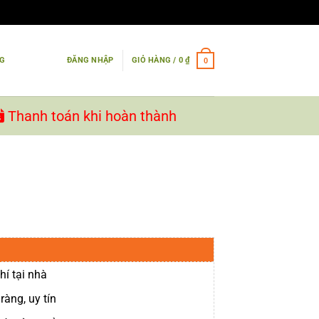
NG
ĐĂNG NHẬP
GIỎ HÀNG /
0
₫
0
Thanh toán khi hoàn thành
1
hí tại nhà
ràng, uy tín