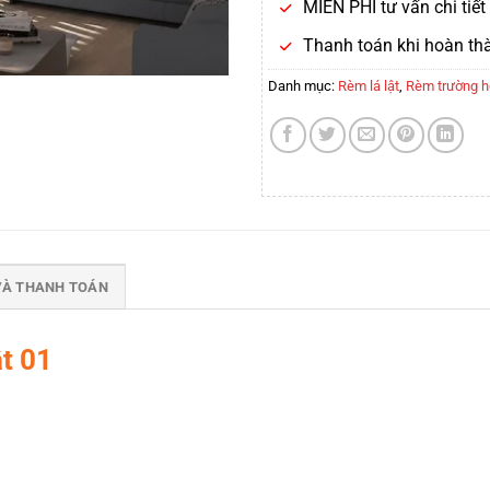
MIỄN PHÍ tư vấn chi tiế
Thanh toán khi hoàn th
Danh mục:
Rèm lá lật
,
Rèm trường 
VÀ THANH TOÁN
t 01