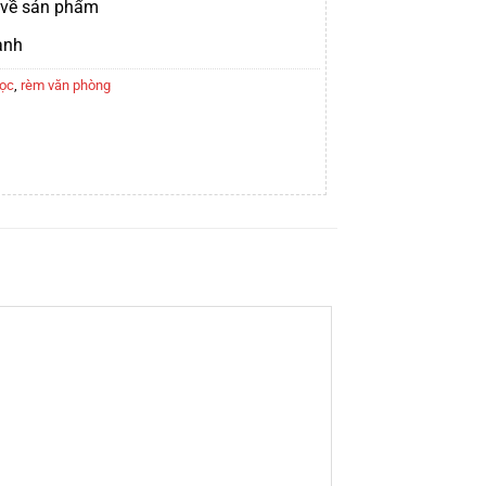
t về sản phẩm
ành
học
,
rèm văn phòng