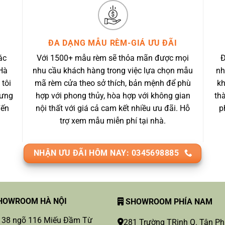
ĐA DẠNG MẪU RÈM-GIÁ ƯU ĐÃI
ác
Với 1500+ mẫu rèm sẽ thỏa mãn được mọi
Đ
Hà
nhu cầu khách hàng trong việc lựa chọn mẫu
nh
 tôi
mã rèm cửa theo sở thích, bản mệnh để phù
kh
 ưng
hợp với phong thủy, hòa hợp với không gian
th
đến
nội thất với giá cả cam kết nhiều ưu đãi. Hỗ
p
trợ xem mẫu miễn phí tại nhà.
NHẬN ƯU ĐÃI HÔM NAY: 0345698885
OWROOM HÀ NỘI
SHOWROOM PHÍA NAM
 38 ngõ 116 Miếu Đầm Từ
281 Trường TRinh Q. Tân P