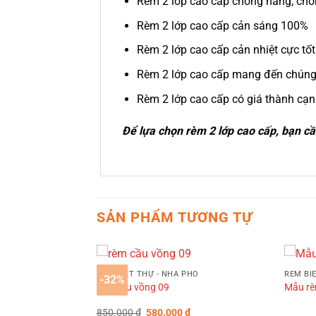
Rèm 2 lớp cao cấp chống nắng, chố
Rèm 2 lớp cao cấp cản sáng 100%
Rèm 2 lớp cao cấp cản nhiệt cực tốt
Rèm 2 lớp cao cấp mang đến chúng 
Rèm 2 lớp cao cấp có giá thành cạn
Để lựa chọn rèm 2 lớp cao cấp, bạn cầ
SẢN PHẨM TƯƠNG TỰ
RÈM BIỆT THỰ - NHÀ PHỐ
RÈM BI
-32%
rèm cầu vồng 09
Mẫu rè
PHỐ
u Xám Nổi Bật
Giá
Giá
850.000
₫
580.000
₫