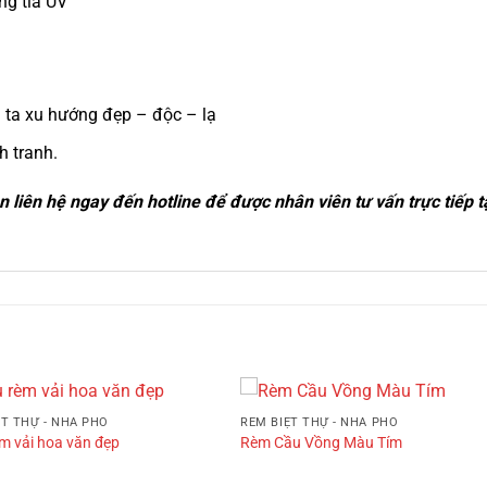
ng tia UV
ta xu hướng đẹp – độc – lạ
h tranh.
n liên hệ ngay đến hotline để được nhân viên tư vấn trực tiếp 
ỆT THỰ - NHÀ PHỐ
RÈM BIỆT THỰ - NHÀ PHỐ
m vải hoa văn đẹp
Rèm Cầu Vồng Màu Tím