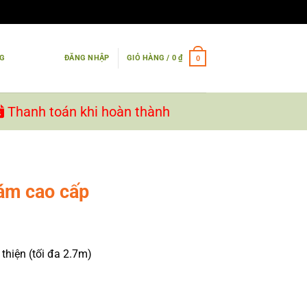
NG
ĐĂNG NHẬP
GIỎ HÀNG /
0
₫
0
Thanh toán khi hoàn thành
ám cao cấp
hiện (tối đa 2.7m)