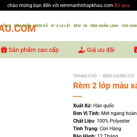
chào mừng bạn đến với remmanhnhapkhau.com
Bỏ qua
U VỒNG
RÈM CUỐN
RÈM GỖ
RÈM LÁ LẬT
RÈM VẢI
RÈM NGĂN LẠNH
CỬA HÀ
Sản phẩm cao cấp
Giá ưu đãi
TRANG CHỦ
/
RÈM CHUNG CƯ
Rèm 2 lớp màu x
Xuất Xứ:
Hàn quốc
Đơn Vị Tính:
Mét ngang hoàn t
Chất Liệu:
100% Polyester
Tình Trạng:
Còn Hàng
Bảo Hành:
12 Tháng