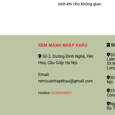
sinh khí cho không gian.
SH
RÈM MÀNH NHẬP KHẨU
Số
Số 2, Dương Đình Nghệ, Yên
Liêm
Hòa, Cầu Giấy Hà Nội.
55 N
Long
Email:
30
remcuanhapkhau@gmail.com
Nội
33
Hotline:
0345698885
Công
Ng
Bà T