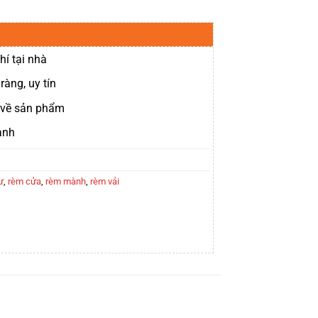
hí tại nhà
ràng, uy tín
t về sản phẩm
ành
ư
,
rèm cửa
,
rèm mành
,
rèm vải