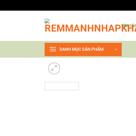
Bỏ
qua
RÈM CẦ
nội
dung
DANH MỤC SẢN PHẨM