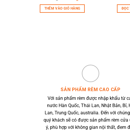
gốc
hiện
là:
tại
THÊM VÀO GIỎ HÀNG
ĐỌC 
850.000 ₫.
là:
580.000 ₫.
SẢN PHẨM RÈM CAO CẤP
Với sản phẩm rèm được nhập khẩu từ c
nước Hàn Quốc, Thái Lan, Nhật Bản, Bỉ, 
Lan, Trung Quốc, australia. Đến với chúng
quý khách sẽ có được sản phẩm rèm cửa
ý, phù hợp với không gian nội thất, đem 