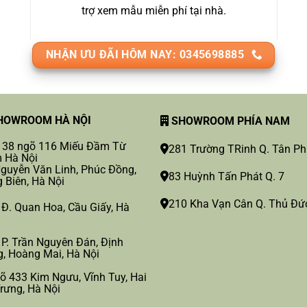
trợ xem mẫu miễn phí tại nhà.
NHẬN ƯU ĐÃI HÔM NAY: 0345698885
OWROOM HÀ NỘI
SHOWROOM PHÍA NAM
 38 ngõ 116 Miếu Đầm Từ
281 Trường TRinh Q. Tân P
 Hà Nội
guyễn Văn Linh, Phúc Đồng,
83 Huỳnh Tấn Phát Q. 7
 Biên, Hà Nội
210 Kha Vạn Cân Q. Thủ Đứ
 Đ. Quan Hoa, Cầu Giấy, Hà
 P. Trần Nguyên Đán, Định
, Hoàng Mai, Hà Nội
õ 433 Kim Ngưu, Vĩnh Tuy, Hai
rưng, Hà Nội