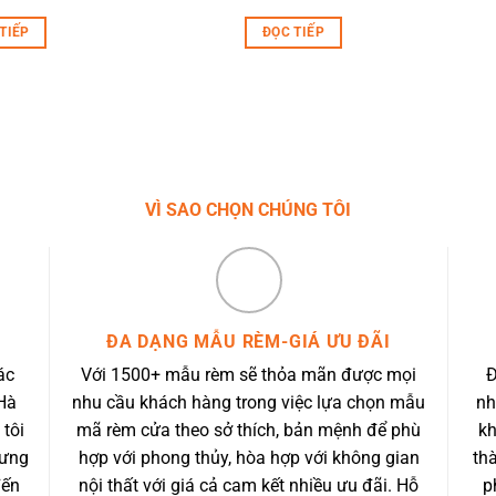
TIẾP
ĐỌC TIẾP
VÌ SAO CHỌN CHÚNG TÔI
ĐA DẠNG MẪU RÈM-GIÁ ƯU ĐÃI
ác
Với 1500+ mẫu rèm sẽ thỏa mãn được mọi
Đ
Hà
nhu cầu khách hàng trong việc lựa chọn mẫu
nh
 tôi
mã rèm cửa theo sở thích, bản mệnh để phù
kh
 ưng
hợp với phong thủy, hòa hợp với không gian
th
đến
nội thất với giá cả cam kết nhiều ưu đãi. Hỗ
p