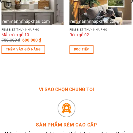
RÈM BIỆT THỰ - NHÀ PHỐ
RÈM BIỆT THỰ - NHÀ PHỐ
Mẫu rèm gỗ 10
Rèm gỗ 02
Giá
Giá
750.000
₫
600.000
₫
gốc
hiện
là:
tại
THÊM VÀO GIỎ HÀNG
ĐỌC TIẾP
750.000 ₫.
là:
600.000 ₫.
VÌ SAO CHỌN CHÚNG TÔI
SẢN PHẨM RÈM CAO CẤP