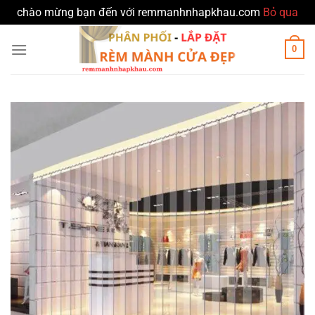
chào mừng bạn đến với remmanhnhapkhau.com
Bỏ qua
Bỏ
0
qua
nội
dung