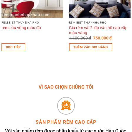
RÈM BIỆT THỰ - NHÀ PHỐ
RÈM BIỆT THỰ - NHÀ PHỐ
Giá rèm vải 2 lớp căn hộ cao cấp
rèm cầu vồng màu đỏ
màu vàng
Giá
Giá
1.100.000
₫
750.000
₫
gốc
hiện
là:
tại
ĐỌC TIẾP
THÊM VÀO GIỎ HÀNG
1.100.000 ₫.
là:
750.000 ₫.
VÌ SAO CHỌN CHÚNG TÔI
SẢN PHẨM RÈM CAO CẤP
Với sản phẩm rèm được nhập khẩu từ các nước Hàn Quốc,