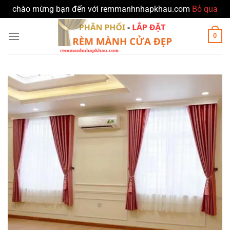
chào mừng bạn đến với remmanhnhapkhau.com
Bỏ qua
Bỏ
0
qua
nội
dung