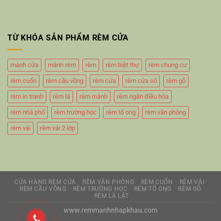
TỪ KHÓA SẢN PHẨM RÈM CỬA
mành cửa
mành rèm
rèm
rèm biệt thự
rèm chung cư
rèm cuốn
rèm cầu vồng
rèm cửa
rèm cửa sổ
rèm gỗ
rèm in tranh
rèm lá
rèm mành
rèm ngăn điều hòa
rèm nhà phố
rèm trường học
rèm tổ ong
rèm văn phòng
rèm vải
rèm vải 2 lớp
CỬA HÀNG RÈM CỬA
RÈM VĂN PHÒNG
RÈM CUỐN
RÈM VẢI
RÈM CẦU VỒNG
RÈM TRƯỜNG HỌC
RÈM TỔ ONG
RÈM GỖ
RÈM LÁ LẬT
www.remmanhnhapkhau.com